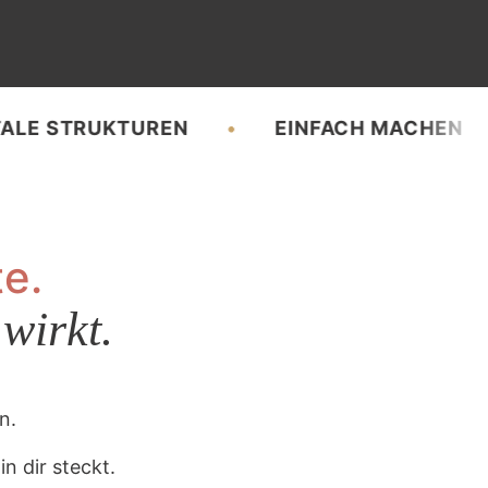
TRUKTUREN
EINFACH MACHEN
U
e.
 wirkt.
n.
n dir steckt.