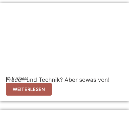
VA Business
Frauen und Technik? Aber sowas von!
WEITERLESEN