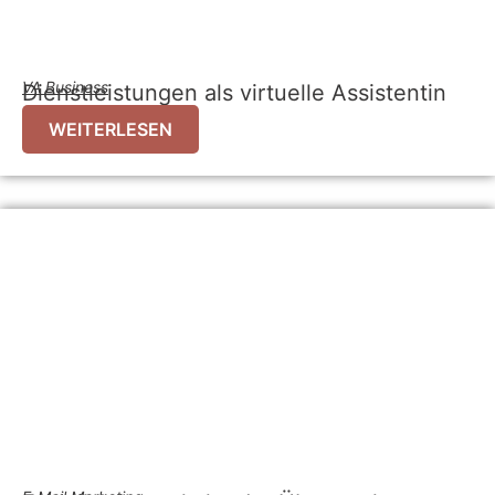
VA Business
Dienstleistungen als virtuelle Assistentin
WEITERLESEN